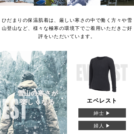
Washicool商品
全商品一覧
アウター
全商品一覧
ひだまりの保温肌着は、厳しい寒さの中で働く方々や雪
JAXAコラボ商品
その他
山登山など、様々な極寒の環境下でご着用いただきご好
評をいただいています。
全商品一覧
全商品一覧
雪山の寒さが
エベレスト
楽しくなる
紳士 ▶︎
婦人 ▶