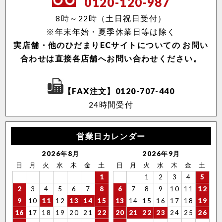
0120-120-987
8時～22時（土日祝日受付）
※年末年始・夏季休業日等は除く
実店舗・他のひだまりECサイトについての
お問い
合わせは直接各店舗へお問い合わせください。
【FAX注文】0120-707-440
24時間受付
営業日カレンダー
2026年8月
2026年9月
日
月
火
水
木
金
土
日
月
火
水
木
金
土
1
1
2
3
4
5
2
3
4
5
6
7
8
6
7
8
9
10
11
12
9
10
11
12
13
14
15
13
14
15
16
17
18
19
16
17
18
19
20
21
22
20
21
22
23
24
25
26