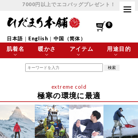
7000円以上でエコバッグプレゼント！
日本語
｜
English
｜
中国（简体）
肌着名
暖かさ
アイテム
用途目的
エベレスト
最高に暖かい
肌着 トップス
極寒の環境に最適
チョモランマ
とても暖かい
肌着 ボトムス
スポーツなど
極寒の環境に最適
プレミアムウェーブ
暖かい
下着
日常使いに最適
極・頂
涼しい
靴下
温活・ヘルスケア