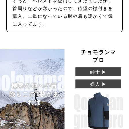
ずっとエベレストを愛用してきたましたが、
首周りなどが寒かったので、待望の襟付きを
購入。二重になっている肘や肩も暖かくて気
に入ってます。
チョモランマ
プロ
紳士 ▶
婦人 ▶
極寒の地への冒
険もこの1枚があ
れば