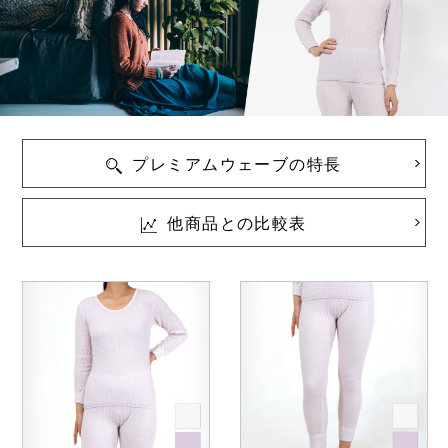
Washicool商品
全商品一覧
アウター
全商品一覧
JAXAコラボ商品
その他
全商品一覧
全商品一覧
プレミアムウェーブの特長
他商品との比較表