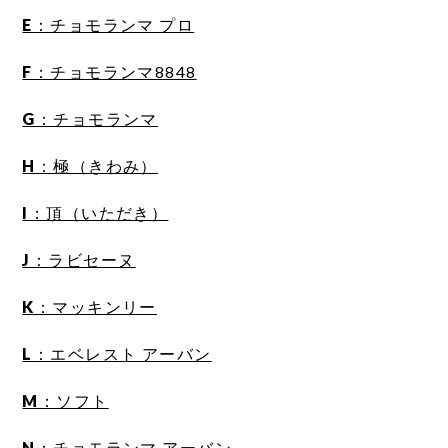
E
：チョモランマ プロ
F
：チョモランマ8848
G
：チョモランマ
H
：極（きわみ）
I
：頂（いただき）
J
：ラビセーヌ
K
：マッキンリー
L
：エベレスト アーバン
M
：ソフト
N
：チョモランマ アーバン