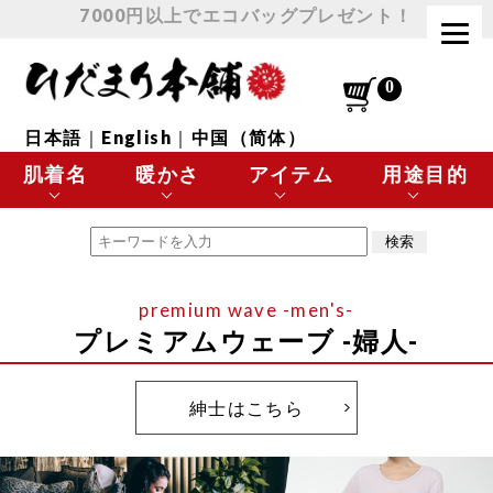
7000円以上でエコバッグプレゼント！
日本語
｜
English
｜
中国（简体）
肌着名
暖かさ
アイテム
用途目的
エベレスト
最高に暖かい
肌着 トップス
極寒の環境に最適
チョモランマ
とても暖かい
肌着 ボトムス
スポーツなど
プレミアムウェーブ -婦人-
プレミアムウェーブ
暖かい
下着
日常使いに最適
紳士はこちら
極・頂
涼しい
靴下
温活・ヘルスケア