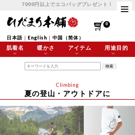
7000円以上でエコバッグプレゼント！
日本語
｜
English
｜
中国（简体）
肌着名
暖かさ
アイテム
用途目的
エベレスト
最高に暖かい
肌着 トップス
極寒の環境に最適
チョモランマ
とても暖かい
肌着 ボトムス
スポーツなど
夏の登山・アウトドアに
プレミアムウェーブ
暖かい
下着
日常使いに最適
極・頂
涼しい
靴下
温活・ヘルスケア