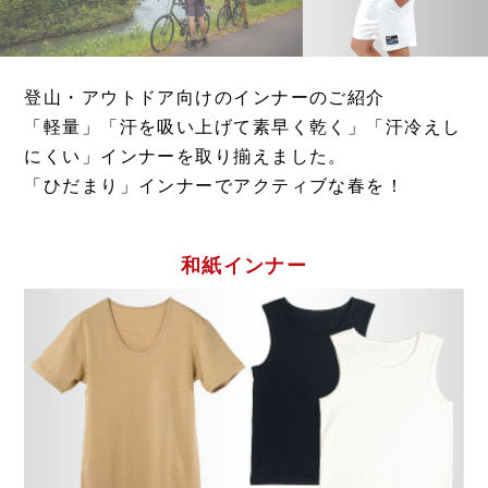
Washicool商品
全商品一覧
アウター
全商品一覧
JAXAコラボ商品
その他
登山・アウトドア向けのインナーのご紹介
「軽量」「汗を吸い上げて素早く乾く」「汗冷えし
全商品一覧
全商品一覧
にくい」インナーを取り揃えました。
「ひだまり」インナーでアクティブな春を！
和紙インナー