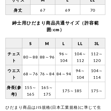
後股上のサイズ差が大きいため、独自の計測
身丈
67
69
70
方法を用いております。
そのため、一般的な計測方法に置き換えた場
紳士用ひだまり商品共通サイズ（許容範
合は表示サイズに約3〜5センチほどプラスし
囲:cm）
た長さとなります。
S
M
L
LL
3L
また、以下の理由からボトムの丈が短めの設
定となっております。
チェス
96～
104～
112～
80～88
88～96
●一般的な肌着に比べ伸縮性が高いため。
ト
104
112
120
●生地に厚みがあり、靴下をはいた場合、肌着
と重なる部分が膨れてしまうのを防ぐため。
ウエス
94～
104～
68～76
76～84
84～94
ト
104
114
身長(参
155～
165～
175～185
175～
考)
165
175
ひだまり商品はJIS規格(日本工業規格)に準じて生