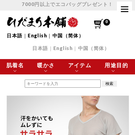
7000円以上でエコバッグプレゼント！
日本語
｜
English
｜
中国（简体）
日本語
｜
English
｜
中国（简体）
肌着名
暖かさ
アイテム
用途目的
エベレスト
最高に暖かい
肌着 トップス
極寒の環境に最適
チョモランマ
とても暖かい
肌着 ボトムス
スポーツなど
プレミアムウェーブ
暖かい
下着
日常使いに最適