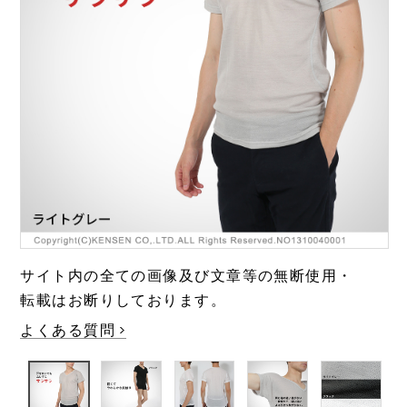
極・頂
涼しい
靴下
温活・ヘルスケア
Washicool商品
全商品一覧
アウター
全商品一覧
JAXAコラボ商品
その他
全商品一覧
全商品一覧
サイト内の全ての画像及び文章等の無断使用・
転載はお断りしております。
よくある質問