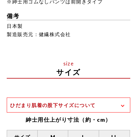
※紳士用ゴムなしパンツは前開きタイプ
備考
日本製
製造販売元：健繊株式会社
サイズ
ひだまり肌着の股下サイズについて
一般的な股下の計測方法は、足の付け根から
紳士用仕上がり寸法（約・cm）
裾までの長さとなります。
ひだまり肌着の場合、股上が深く、前股上と
サイズ
M
L
LL