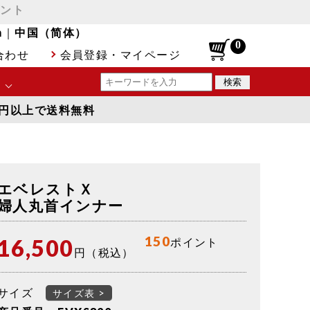
ゼント
h
｜
中国（简体）
合わせ
会員登録・マイページ
00円以上で送料無料
境に最適
など
エベレストＸ
に最適
婦人丸首インナー
150
16,500
ポイント
ルスケア
円（税込）
覧
サイズ
サイズ表 >