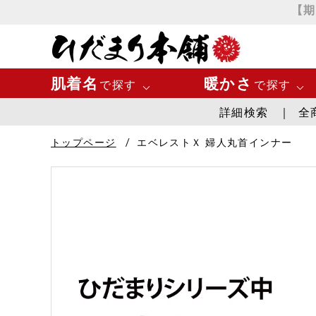
【期
肌着名
暖かさ
で探す
で探す
詳細検索
全
エベレスト
最高に暖か
トップページ
エベレストＸ 婦人丸首インナー
チョモランマ
とても暖か
プレミアムウェーブ
暖かい
極・頂
涼しい
Washicool商品
全商品一覧