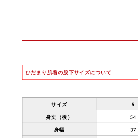
ひだまり肌着の股下サイズについて
一般的な股下の計測方法は、足の付け根か
ひだまり肌着の場合、股上が深く、前股上と
そのため、一般的な計測方法に置き換えた場
サイズ
S
身丈（後）
54
また、以下の理由からボトムの丈が短めの設
●一般的な肌着に比べ伸縮性が高いため。
身幅
37
●生地に厚みがあり、靴下をはいた場合、肌