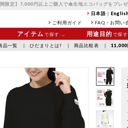
間限定】7,000円以上ご購入で傘生地エコバッグをプレ
日本語
｜
Englis
ご利用ガイド
FAQ・お問い
アイテム
用途目的
で探す
で探す
商品一覧
ひだまりとは?
商品比較表
11,0
い
肌着 トップス
極寒の環
い
肌着 ボトムス
スポーツ
下着
日常使い
靴下
温活・ヘ
アウター
全商品一