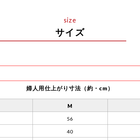
サイズ
ら裾までの長さとなります。
婦人用仕上がり寸法（約・cm）
後股上のサイズ差が大きいため、独自の計測方法を用いて
合は表示サイズに約3〜5センチほどプラスした長さとな
M
56
定となっております。
40
着と重なる部分が膨れてしまうのを防ぐため。