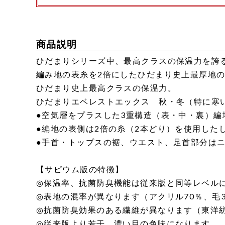
商品説明
ひだまりシリーズ中、最高クラスの保温力を誇る
編み地の表糸を2倍にしたひだまり史上最厚地
ひだまり史上最高クラスの保温力。
ひだまりエベレストエックス 秋・冬（特に寒
●空気層をプラスした3重構造（表・中・裏）編
●編地の表側は2倍の糸（2本どり）を使用した
●手首・トップスの裾、ウエスト、足首部分は
【サピウム版の特徴】
◎保温率、抗菌防臭機能は従来版と同等レベル
◎表地の混率が異なります（アクリル70％、毛
◎抗菌防臭効果のある繊維が異なります（東洋
◎従来版より若干、濃い目の色味になります。