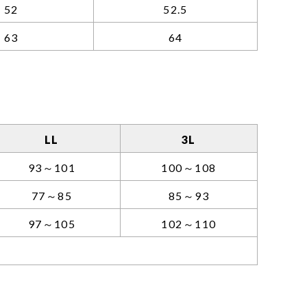
52
52.5
63
64
LL
3L
93～101
100～108
77～85
85～93
97～105
102～110