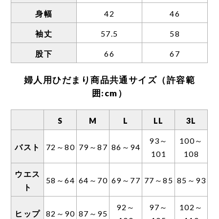
そのため、一般的な計測方法に置き換えた場
身幅
42
46
合は表示サイズに約3〜5センチほどプラスし
た長さとなります。
袖丈
57.5
58
股下
66
67
また、以下の理由からボトムの丈が短めの設
定となっております。
婦人用ひだまり商品共通サイズ（許容範
●一般的な肌着に比べ伸縮性が高いため。
囲:cm）
●生地に厚みがあり、靴下をはいた場合、肌着
と重なる部分が膨れてしまうのを防ぐため。
S
M
L
LL
3L
93～
100～
バスト
72～80
79～87
86～94
101
108
ウエス
58～64
64～70
69～77
77～85
85～93
ト
92～
97～
102～
ヒップ
82～90
87～95