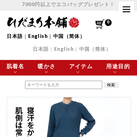
7000円以上でエコバッグプレゼント！
日本語
｜
English
｜
中国（简体）
日本語
｜
English
｜
中国（简体）
肌着名
暖かさ
アイテム
用途目的
エベレスト
最高に暖かい
肌着 トップス
極寒の環境に最適
チョモランマ
とても暖かい
肌着 ボトムス
スポーツなど
プレミアムウェーブ
暖かい
下着
日常使いに最適