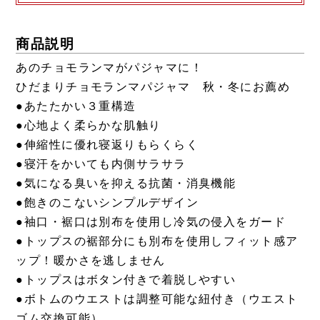
商品説明
あのチョモランマがパジャマに！
ひだまりチョモランマパジャマ 秋・冬にお薦め
●あたたかい３重構造
●心地よく柔らかな肌触り
●伸縮性に優れ寝返りもらくらく
●寝汗をかいても内側サラサラ
●気になる臭いを抑える抗菌・消臭機能
●飽きのこないシンプルデザイン
●袖口・裾口は別布を使用し冷気の侵入をガード
●トップスの裾部分にも別布を使用しフィット感ア
ップ！暖かさを逃しません
●トップスはボタン付きで着脱しやすい
●ボトムのウエストは調整可能な紐付き（ウエスト
ゴム交換可能）