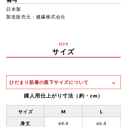
日本製
製造販売元：健繊株式会社
サイズ
ひだまり肌着の股下サイズについて
一般的な股下の計測方法は、足の付け根から
婦人用仕上がり寸法（約・cm）
裾までの長さとなります。
ひだまり肌着の場合、股上が深く、前股上と
サイズ
M
L
後股上のサイズ差が大きいため、独自の計測
身丈
64.4
66.4
方法を用いております。