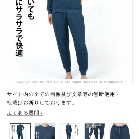
極・頂
涼しい
靴下
温活・ヘルスケア
Washicool商品
全商品一覧
アウター
全商品一覧
JAXAコラボ商品
その他
全商品一覧
全商品一覧
サイト内の全ての画像及び文章等の無断使用・
転載はお断りしております。
よくある質問