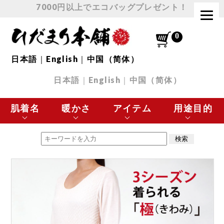
7000円以上でエコバッグプレゼント！
日本語
｜
English
｜
中国（简体）
日本語
｜
English
｜
中国（简体）
肌着名
暖かさ
アイテム
用途目的
エベレスト
最高に暖かい
肌着 トップス
極寒の環境に最適
チョモランマ
とても暖かい
肌着 ボトムス
スポーツなど
プレミアムウェーブ
暖かい
下着
日常使いに最適