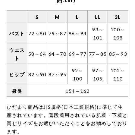
囲:cm）
定となっております。
●一般的な肌着に比べ伸縮性が高いため。
S
M
L
LL
3L
●生地に厚みがあり、靴下をはいた場合、肌着
と重なる部分が膨れてしまうのを防ぐため。
93～
100～
バスト
72～80
79～87
86～94
101
108
ウエス
58～64
64～70
69～77
77～85
85～93
ト
92～
97～
102～
ヒップ
82～90
87～95
100
105
110
身長
154～162
ひだまり商品はJIS規格(日本工業規格)に準じて生
産されています。普段着用されている肌着・下着と
同じサイズをお選びいただくことをお勧めしており
ます。