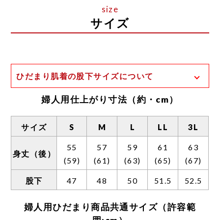
サイズ
ひだまり肌着の股下サイズについて
一般的な股下の計測方法は、足の付け根から
婦人用仕上がり寸法（約・cm）
裾までの長さとなります。
ひだまり肌着の場合、股上が深く、前股上と
サイズ
S
M
L
LL
3L
後股上のサイズ差が大きいため、独自の計測
55
57
59
61
63
方法を用いております。
身丈（後）
(59)
(61)
(63)
(65)
(67)
そのため、一般的な計測方法に置き換えた場
合は表示サイズに約3〜5センチほどプラスし
股下
47
48
50
51.5
52.5
た長さとなります。
婦人用ひだまり商品共通サイズ（許容範
また、以下の理由からボトムの丈が短めの設