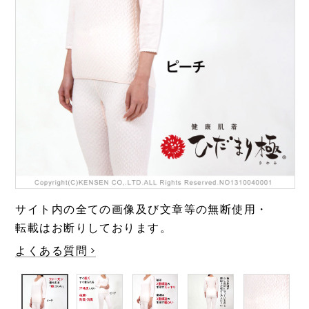
極・頂
涼しい
靴下
温活・ヘルスケア
Washicool商品
全商品一覧
アウター
全商品一覧
JAXAコラボ商品
その他
全商品一覧
全商品一覧
サイト内の全ての画像及び文章等の無断使用・
転載はお断りしております。
よくある質問