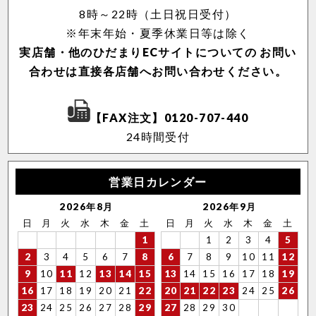
8時～22時（土日祝日受付）
※年末年始・夏季休業日等は除く
実店舗・他のひだまりECサイトについての
お問い
合わせは直接各店舗へお問い合わせください。
【FAX注文】0120-707-440
24時間受付
営業日カレンダー
2026年8月
2026年9月
日
月
火
水
木
金
土
日
月
火
水
木
金
土
1
1
2
3
4
5
2
3
4
5
6
7
8
6
7
8
9
10
11
12
9
10
11
12
13
14
15
13
14
15
16
17
18
19
16
17
18
19
20
21
22
20
21
22
23
24
25
26
23
24
25
26
27
28
29
27
28
29
30