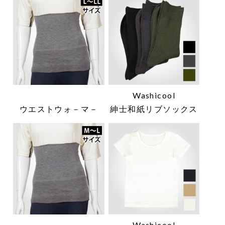
Washicool
ウエストウォ－マ－
紳士和紙リブソックス
Washicool