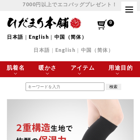
7000円以上でエコバッグプレゼント！
日本語
｜
English
｜
中国（简体）
日本語
｜
English
｜
中国（简体）
肌着名
暖かさ
アイテム
用途目的
エベレスト
最高に暖かい
肌着 トップス
極寒の環境に最適
チョモランマ
とても暖かい
肌着 ボトムス
スポーツなど
プレミアムウェーブ
暖かい
下着
日常使いに最適