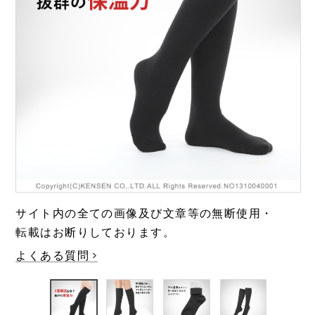
極・頂
涼しい
靴下
温活・ヘルスケア
Washicool商品
全商品一覧
アウター
全商品一覧
JAXAコラボ商品
その他
全商品一覧
全商品一覧
サイト内の全ての画像及び文章等の無断使用・
転載はお断りしております。
よくある質問