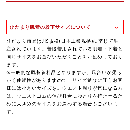
ひだまり肌着の股下サイズについて
一般的な股下の計測方法は、足の付け根から
ひだまり商品はJIS規格(日本工業規格)に準じて生
裾までの長さとなります。
産されています。普段着用されている肌着・下着と
ひだまり肌着の場合、股上が深く、前股上と
同じサイズをお選びいただくことをお勧めしており
後股上のサイズ差が大きいため、独自の計測
ます。
方法を用いております。
※一般的な既製衣料品となりますが、風合いが柔ら
そのため、一般的な計測方法に置き換えた場
かく伸縮性がありますので、サイズ選びに迷うお客
合は表示サイズに約3〜5センチほどプラスし
様には小さいサイズを。ウエスト周りが気になる方
た長さとなります。
は、ウエストゴムの伸び具合にゆとりを持たせるた
めに大きめのサイズをお薦めする場合もございま
また、以下の理由からボトムの丈が短めの設
す。
定となっております。
●一般的な肌着に比べ伸縮性が高いため。