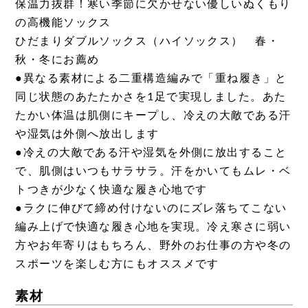
保温力抜群！寒い季節に欠かせない優しいぬくもり
の高機能ソックス
ひだまりダブルソックス（ハイソックス） 春・
秋・冬にお薦め
●異なる素材による二重構造編みで「重ね履き」と
同じ状態のあたたかさを1足で実現しました。あた
たかい体温は肌側にキープし、冷えの大敵である汗
や湿気は外側へ放出します
●冷えの大敵である汗や湿気を外側に放出すること
で、肌側はいつもサラサラ。汗をかいてもムレ・ベ
トつきが少なく快適な履き心地です
●ラクに伸びて締め付けないのにズレ落ちてこない
編み上げで快適な履き心地を実現。冷え寒さに弱い
方やお年寄りはもちろん、野外のお仕事の方や冬の
スポーツを楽しむ方にもオススメです
素材