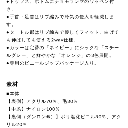
●トップス、ボトムにチョモランマのワッペン付
き。
●手首・足首はリブ編みで冷気の侵入を軽減しま
す。
●タートル部はリブ編みで優しくフィット。曲げて
も伸ばしても使える2way仕様。
●カラーは定番の「ネイビー」にシックな「スチー
ルグレー」と鮮やかな「オレンジ」の3色展開。
●専用のビニールジップパッケージ入り。
素材
■本体
【表側】アクリル70％、毛30％
【中糸】ナイロン100％
【裏側（ダンロン®）】ポリ塩化ビニル80％、アク
リル20％