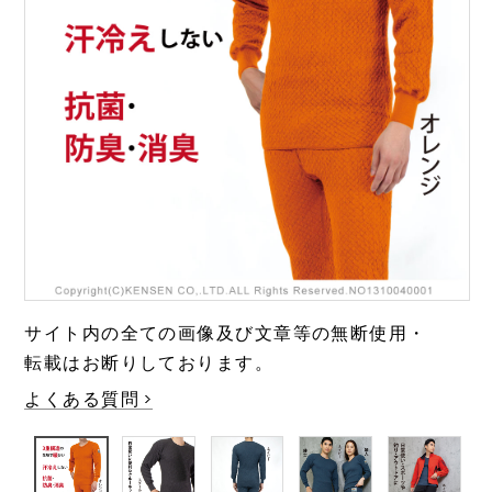
極・頂
涼しい
靴下
温活・ヘルスケア
Washicool商品
全商品一覧
アウター
全商品一覧
JAXAコラボ商品
その他
全商品一覧
全商品一覧
サイト内の全ての画像及び文章等の無断使用・
転載はお断りしております。
よくある質問