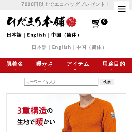
7000円以上でエコバッグプレゼント！
日本語
｜
English
｜
中国（简体）
日本語
｜
English
｜
中国（简体）
肌着名
暖かさ
アイテム
用途目的
エベレスト
最高に暖かい
肌着 トップス
極寒の環境に最適
チョモランマ
とても暖かい
肌着 ボトムス
スポーツなど
プレミアムウェーブ
暖かい
下着
日常使いに最適