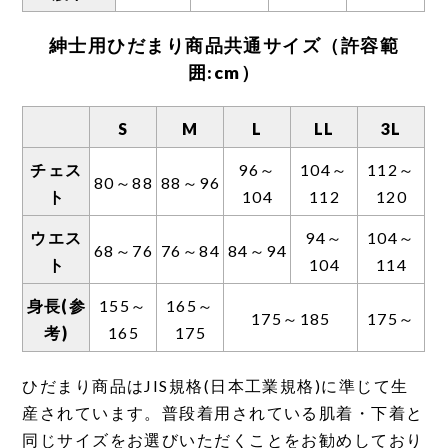
定となっております。
●一般的な肌着に比べ伸縮性が高いため。
紳士用ひだまり商品共通サイズ（許容範
●生地に厚みがあり、靴下をはいた場合、肌着
囲:cm）
と重なる部分が膨れてしまうのを防ぐため。
S
M
L
LL
3L
チェス
96～
104～
112～
80～88
88～96
ト
104
112
120
ウエス
94～
104～
68～76
76～84
84～94
ト
104
114
身長(参
155～
165～
175～185
175～
考)
165
175
ひだまり商品はJIS規格(日本工業規格)に準じて生
産されています。普段着用されている肌着・下着と
同じサイズをお選びいただくことをお勧めしており