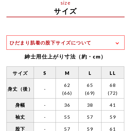
サイズ
ひだまり肌着の股下サイズについて
一般的な股下の計測方法は、足の付け根から
紳士用仕上がり寸法（約・cm）
裾までの長さとなります。
ひだまり肌着の場合、股上が深く、前股上と
サイズ
S
M
L
LL
後股上のサイズ差が大きいため、独自の計測
62
65
68
方法を用いております。
身丈（後）
-
(66)
(69)
(72)
そのため、一般的な計測方法に置き換えた場
合は表示サイズに約3〜5センチほどプラスし
身幅
-
36
38
41
た長さとなります。
袖丈
-
55
57
59
また、以下の理由からボトムの丈が短めの設
股下
-
57
59
61