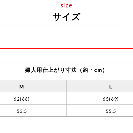
サイズ
ら裾までの長さとなります。
婦人用仕上がり寸法（約・cm）
後股上のサイズ差が大きいため、独自の計測方法を用いて
合は表示サイズに約3〜5センチほどプラスした長さとな
M
L
62
(66)
65
(69)
定となっております。
53.5
55.5
着と重なる部分が膨れてしまうのを防ぐため。