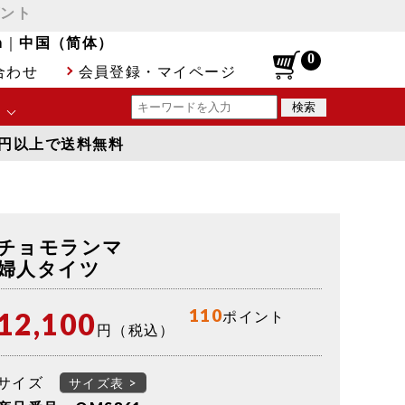
ゼント
h
｜
中国（简体）
合わせ
会員登録・マイページ
00円以上で送料無料
境に最適
など
チョモランマ
に最適
婦人タイツ
110
12,100
ポイント
ルスケア
円（税込）
覧
サイズ
サイズ表 >