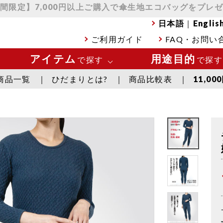
間限定】7,000円以上ご購入で傘生地エコバッグをプレ
日本語
｜
Englis
ご利用ガイド
FAQ・お問い
アイテム
用途目的
で探す
で探す
商品一覧
ひだまりとは?
商品比較表
11,0
い
肌着 トップス
極寒の環
い
肌着 ボトムス
スポーツ
下着
日常使い
靴下
温活・ヘ
アウター
全商品一