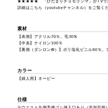
★★★★★ 「ひだまりチョモランマ」がTVで
詳細は
こちら（youtubeチャンネル）
をご覧く
素材
【表側】アクリル70％、毛30%
【中糸】ナイロン100％
【裏側（ダンロン®）】ポリ塩化ビニル80％、
カラー
【婦人用】ネービー
仕様
※ウエスト左側予備ゴム挿入口あり（追加可能