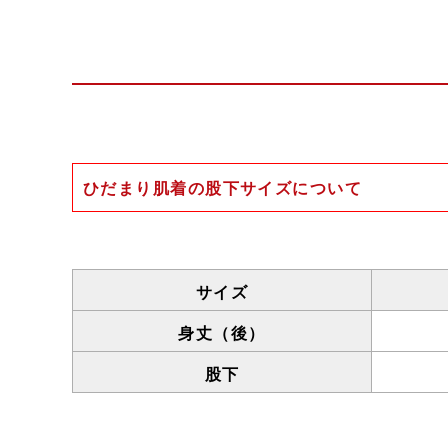
ひだまり肌着の股下サイズについて
一般的な股下の計測方法は、足の付け根か
ひだまり肌着の場合、股上が深く、前股上と
そのため、一般的な計測方法に置き換えた場
サイズ
身丈（後）
また、以下の理由からボトムの丈が短めの設
●一般的な肌着に比べ伸縮性が高いため。
股下
●生地に厚みがあり、靴下をはいた場合、肌