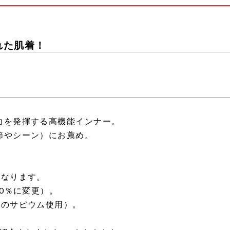
れた肌着！
力を発揮する高機能インナー。
節やシーン）にお薦め。
になります。
0％に変更）。
紡のサピウム使用）。