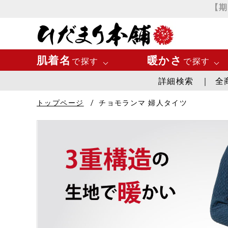
【期
肌着名
暖かさ
で探す
で探す
詳細検索
全
エベレスト
最高に暖か
トップページ
チョモランマ 婦人タイツ
チョモランマ
とても暖か
プレミアムウェーブ
暖かい
極・頂
涼しい
Washicool商品
全商品一覧