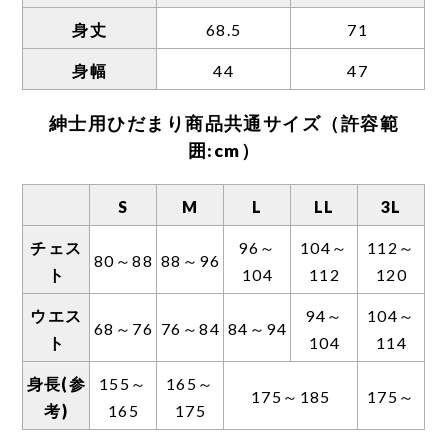
後股上のサイズ差が大きいため、独自の計測
身丈
68.5
71
方法を用いております。
そのため、一般的な計測方法に置き換えた場
身幅
44
47
合は表示サイズに約3〜5センチほどプラスし
た長さとなります。
紳士用ひだまり商品共通サイズ（許容範
囲:cm）
また、以下の理由からボトムの丈が短めの設
定となっております。
S
M
L
LL
3L
●一般的な肌着に比べ伸縮性が高いため。
●生地に厚みがあり、靴下をはいた場合、肌着
チェス
96～
104～
112～
80～88
88～96
と重なる部分が膨れてしまうのを防ぐため。
ト
104
112
120
ウエス
94～
104～
68～76
76～84
84～94
ト
104
114
身長(参
155～
165～
175～185
175～
考)
165
175