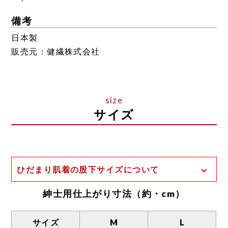
備考
日本製
販売元：健繊株式会社
サイズ
ひだまり肌着の股下サイズについて
一般的な股下の計測方法は、足の付け根から
紳士用仕上がり寸法（約・cm）
裾までの長さとなります。
ひだまり肌着の場合、股上が深く、前股上と
サイズ
M
L