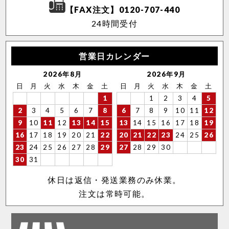
【FAX注文】0120-707-440
24時間受付
営業日カレンダー
2026年8月
2026年9月
日
月
火
水
木
金
土
日
月
火
水
木
金
土
1
1
2
3
4
5
2
3
4
5
6
7
8
6
7
8
9
10
11
12
9
10
11
12
13
14
15
13
14
15
16
17
18
19
16
17
18
19
20
21
22
20
21
22
23
24
25
26
23
24
25
26
27
28
29
27
28
29
30
30
31
休日は返信・発送業務のみ休業。
注文は常時可能。