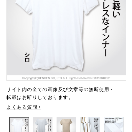
極・頂
涼しい
靴下
温活・ヘルスケア
Washicool商品
全商品一覧
アウター
全商品一覧
JAXAコラボ商品
その他
全商品一覧
全商品一覧
サイト内の全ての画像及び文章等の無断使用・
転載はお断りしております。
よくある質問