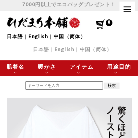
7000円以上でエコバッグプレゼント！
日本語
｜
English
｜
中国（简体）
日本語
｜
English
｜
中国（简体）
肌着名
暖かさ
アイテム
用途目的
エベレスト
最高に暖かい
肌着 トップス
極寒の環境に最適
チョモランマ
とても暖かい
肌着 ボトムス
スポーツなど
プレミアムウェーブ
暖かい
下着
日常使いに最適