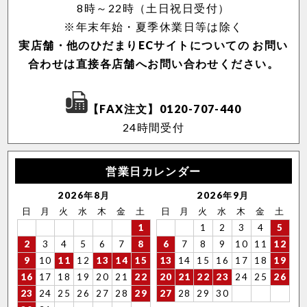
極・頂
涼しい
靴下
温活・ヘルスケア
8時～22時（土日祝日受付）
※年末年始・夏季休業日等は除く
実店舗・他のひだまりECサイトについての
お問い
Washicool商品
全商品一覧
アウター
全商品一覧
合わせは直接各店舗へお問い合わせください。
JAXAコラボ商品
その他
【FAX注文】0120-707-440
24時間受付
全商品一覧
全商品一覧
営業日カレンダー
2026年8月
2026年9月
日
月
火
水
木
金
土
日
月
火
水
木
金
土
1
1
2
3
4
5
2
3
4
5
6
7
8
6
7
8
9
10
11
12
9
10
11
12
13
14
15
13
14
15
16
17
18
19
16
17
18
19
20
21
22
20
21
22
23
24
25
26
23
24
25
26
27
28
29
27
28
29
30