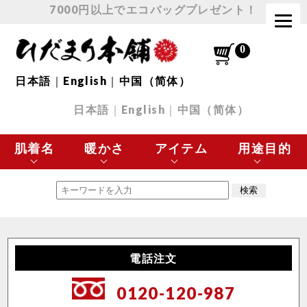
7000円以上でエコバッグプレゼント！
日本語
｜
English
｜
中国（简体）
日本語
｜
English
｜
中国（简体）
肌着名
暖かさ
アイテム
用途目的
エベレスト
最高に暖かい
肌着 トップス
極寒の環境に最適
チョモランマ
とても暖かい
肌着 ボトムス
スポーツなど
電話注文
プレミアムウェーブ
暖かい
下着
日常使いに最適
0120-120-987