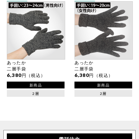
極・頂
涼しい
靴下
温活・ヘルスケア
Washicool商品
全商品一覧
アウター
全商品一覧
JAXAコラボ商品
その他
全商品一覧
全商品一覧
あったか
あったか
二層手袋
二層手袋
6,380
6,380
円（税込）
円（税込）
新商品
新商品
2層
2層