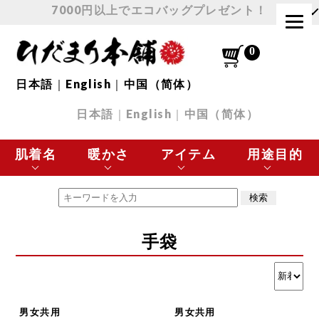
7000円以上でエコバッグプレゼント！
日本語
｜
English
｜
中国（简体）
日本語
｜
English
｜
中国（简体）
肌着名
暖かさ
アイテム
用途目的
エベレスト
最高に暖かい
肌着 トップス
極寒の環境に最適
手袋
チョモランマ
とても暖かい
肌着 ボトムス
スポーツなど
プレミアムウェーブ
暖かい
下着
日常使いに最適
男女共用
男女共用