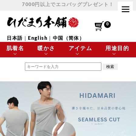
7000円以上でエコバッグプレゼント！
日本語
｜
English
｜
中国（简体）
肌着名
暖かさ
アイテム
用途目的
エベレスト
最高に暖かい
肌着 トップス
極寒の環境に最適
チョモランマ
とても暖かい
肌着 ボトムス
スポーツなど
プレミアムウェーブ
暖かい
下着
日常使いに最適
極・頂
涼しい
靴下
温活・ヘルスケア