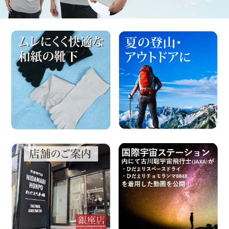
Washicool商品
全商品一覧
アウター
全商品一覧
JAXAコラボ商品
その他
全商品一覧
全商品一覧